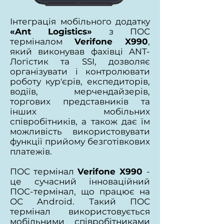
Інтеграція мобільного додатку
«Ant Logistics»
з ПОС
терміналом
Verifone X990
,
який виконував фахівці ANT-
Логістик та SSI, дозволяє
організувати і контролювати
роботу кур'єрів, експедиторів,
водіїв, мерчендайзерів,
торгових представників та
інших мобільних
співробітників, а також дає їм
можливість використовувати
функції прийому безготівкових
платежів.
ПОС термінал
Verifone X990
-
це сучасний інноваційний
ПОС-термінал, що працює на
ОС Android. Такий ПОС
термінал використовується
мобільними співробітниками