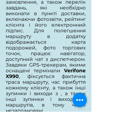
замовлення, а також перелік
завдань, які необхідно
виконати в пункті доставки,
включаючи фотозвіти, рейтинг
клієнта і його електронний
підпис. Для полегшення
маршруту в додатку
відображається карта
подорожей, фото торгових
точок, працює навігатор,
доступний чат з диспетчером.
Завдяки GPS-трекерам, якими
оснащені термінали
Verifone
X990
, фіксується фактична
траса маршруту, час прибуття
кожному клієнту, а також інші
зупинки і виходи з , а також
інші зупинки і виходи з
маршрутів, в тому числі
незаплановані.