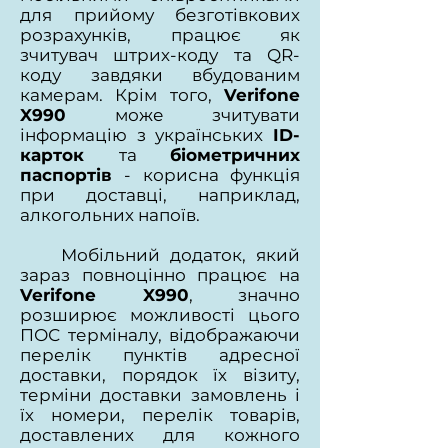
для прийому безготівкових
розрахунків, працює як
зчитувач штрих-коду та QR-
коду завдяки вбудованим
камерам. Крім того,
Verifone
X990
може зчитувати
інформацію з українських
ID-
карток
та
біометричних
паспортів
- корисна функція
при доставці, наприклад,
алкогольних напоїв.
Мобільний додаток, який
зараз повноцінно працює на
Verifone X990
, значно
розширює можливості цього
ПОС терміналу, відображаючи
перелік пунктів адресної
доставки, порядок їх візиту,
терміни доставки замовлень і
їх номери, перелік товарів,
доставлених для кожного