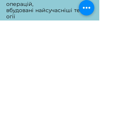
операцій,
вбудовані найсучасніші технол
огії
та підтримка безконтактних пл
атежів здобули заслужену
популярність терміналів
Verifone VX на ринку України у
торгівельних організацій та
банків.
ПОЛІТИКА ОБРОБКИ
ПЕРСОНАЛЬНИХ ДАНИХ
АНТІКОРУПЦІЙНА