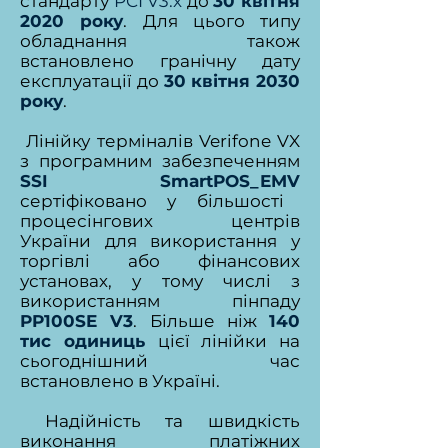
стандарту
PCI V3.x
до
30 квітня
2020 року
. Для цього типу
обладнання також
встановлено гранічну дату
експлуатації до
30 квітня 2030
року
.
Лінійку терміналів Verifone VX
з програмним забезпеченням
SSI SmartPOS_EMV
сертіфіковано у більшості
процесінгових центрів
України для використання у
торгівлі або фінансових
установах, у тому числі з
використанням пінпаду
PP100SE V3
. Більше ніж
140
тис одиниць
цієї лінійки н
а
сьогоднішний час
встановлено в Україні.
Надійність та швидкість
виконання платіжних